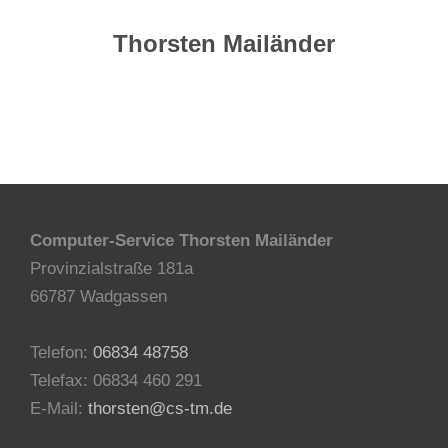
Thorsten Mailänder
Computer-Service Thorsten Mailänder
Provinzialstraße 181a
66787 Wadgassen
Telefon:
06834 48758
Telefax: 06834 460 291
E-Mail:
thorsten@cs-tm.de