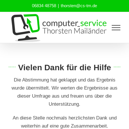
Zum
06834 48758
|
thorsten@cs-tm.de
Inhalt
springen
Vielen Dank für die Hilfe
Die Abstimmung hat geklappt und das Ergebnis
wurde übermittelt. Wir werten die Ergebnisse aus
dieser Umfrage aus und freuen uns über die
Unterstützung.
An diese Stelle nochmals herzlichsten Dank und
weiterhin auf eine gute Zusammenarbeit.