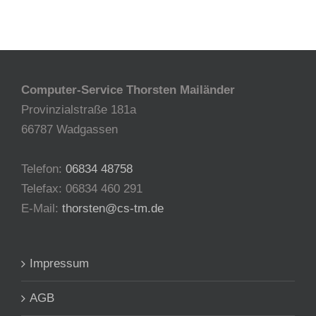
Computer-Service Thorsten Mailänder
Provinzialstraße 181a
66787 Wadgassen
Telefon:
06834 48758
Telefax: 06834 460 291
E-Mail:
thorsten@cs-tm.de
Impressum
AGB