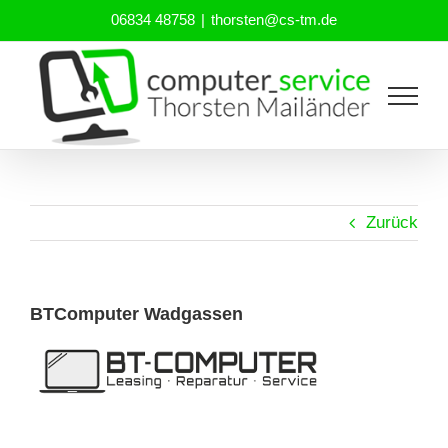
Zum
06834 48758
|
thorsten@cs-tm.de
Inhalt
springen
Zurück
BTComputer Wadgassen