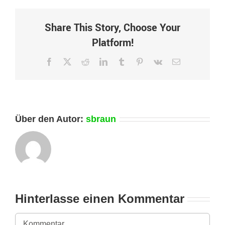
Share This Story, Choose Your
Platform!
Facebook
X
Reddit
LinkedIn
Tumblr
Pinterest
Vk
E-
Mail
Über den Autor:
sbraun
Hinterlasse einen Kommentar
Kommentar